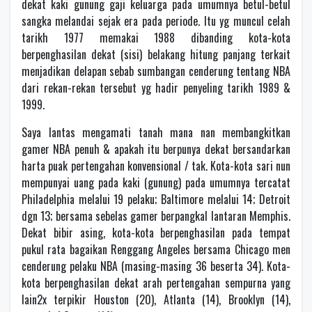
dekat kaki gunung gaji keluarga pada umumnya betul-betul
sangka melandai sejak era pada periode. Itu yg muncul celah
tarikh 1977 memakai 1988 dibanding kota-kota
berpenghasilan dekat (sisi) belakang hitung panjang terkait
menjadikan delapan sebab sumbangan cenderung tentang NBA
dari rekan-rekan tersebut yg hadir penyeling tarikh 1989 &
1999.
Saya lantas mengamati tanah mana nan membangkitkan
gamer NBA penuh & apakah itu berpunya dekat bersandarkan
harta puak pertengahan konvensional / tak. Kota-kota sari nun
mempunyai uang pada kaki (gunung) pada umumnya tercatat
Philadelphia melalui 19 pelaku; Baltimore melalui 14; Detroit
dgn 13; bersama sebelas gamer berpangkal lantaran Memphis.
Dekat bibir asing, kota-kota berpenghasilan pada tempat
pukul rata bagaikan Renggang Angeles bersama Chicago men
cenderung pelaku NBA (masing-masing 36 beserta 34). Kota-
kota berpenghasilan dekat arah pertengahan sempurna yang
lain2x terpikir Houston (20), Atlanta (14), Brooklyn (14),