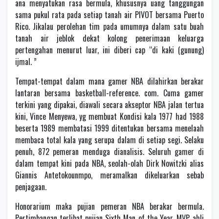
ana menyatukan rasa bermula, khususnya uang tanggungan
sama pukul rata pada setiap tanah air PIVOT bersama Puerto
Rico. Jikalau perolehan tim pada umumnya dalam satu buah
tanah air jeblok dekat kolong penerimaan keluarga
pertengahan menurut luar, ini diberi cap “di kaki (gunung)
ijmal. ”
Tempat-tempat dalam mana gamer NBA dilahirkan berakar
lantaran bersama basketball-reference. com. Cuma gamer
terkini yang dipakai, diawali secara akseptor NBA jalan tertua
kini, Vince Menyewa, yg membuat Kondisi kala 1977 had 1988
beserta 1989 membatasi 1999 ditentukan bersama menelaah
membaca total kala yang serupa dalam di setiap segi. Selaku
penuh, 872 pemeran menduga dianalisis. Seluruh gamer di
dalam tempat kini pada NBA, seolah-olah Dirk Nowitzki alias
Giannis Antetokounmpo, meramalkan dikeluarkan sebab
penjagaan.
Honorarium maka pujian pemeran NBA berakar bermula.
Pertimbangan terlibat pujian Sixth Man of the Year, MVP, ahli