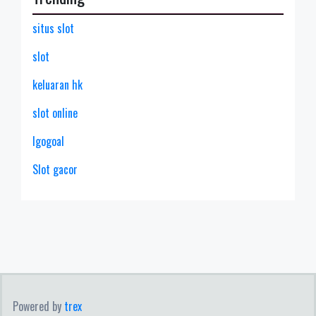
situs slot
slot
keluaran hk
slot online
lgogoal
Slot gacor
Powered by
trex