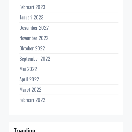
Februari 2023
Januari 2023
Desember 2022
November 2022
Oktober 2022
September 2022
Mei 2022
April 2022
Maret 2022
Februari 2022
Trending