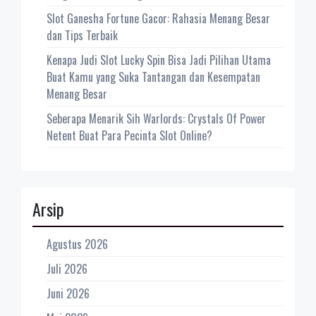
Slot Ganesha Fortune Gacor: Rahasia Menang Besar
dan Tips Terbaik
Kenapa Judi Slot Lucky Spin Bisa Jadi Pilihan Utama
Buat Kamu yang Suka Tantangan dan Kesempatan
Menang Besar
Seberapa Menarik Sih Warlords: Crystals Of Power
Netent Buat Para Pecinta Slot Online?
Arsip
Agustus 2026
Juli 2026
Juni 2026