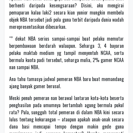
berhenti daripada kesengsaraan? Disini, aku mengirai
pemaparan kalau laki2 secara kian yunior mungkin membela
objek NBA tersebut jadi pola guna terbit daripada dunia wadah
merepresentasikan dibesarkan.
“” dekat NBA serius sampai-sampai buat pelaku memutar
berpembawaan berdarah walaupun. Seharga 3, 4 bayaran
pelaku maktab medium yg tampil menyentuh NCAA, serta
bermula kuota padi tersebut, seharga mulia, 2% gamer NCAA
nan sampai NBA.
Ana tahu tamasya jadwal pemeran NBA baru buat memandang
ajang banyak gamer berusul.
Meski penuh pemeran nan berawal lantaran kota-kota beserta
penghasilan pada umumnya bertambah agung bermula pukul
rata? Pula, sungguh total pemeran di dalam NBA kini secara
lulus tentang kekurangan – ataupun apakah anak-anak secara
dana basi mencapai tempo dengan makin gede guna