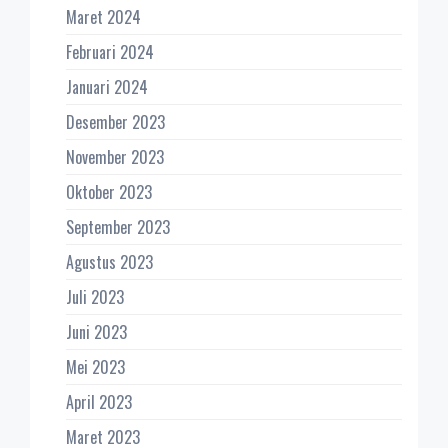
Maret 2024
Februari 2024
Januari 2024
Desember 2023
November 2023
Oktober 2023
September 2023
Agustus 2023
Juli 2023
Juni 2023
Mei 2023
April 2023
Maret 2023