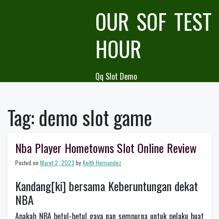
Skip
OUR SOF TEST
to
content
HOUR
Qq Slot Demo
Tag:
demo slot game
Nba Player Hometowns Slot Online Review
Posted on
Maret 2, 2023
by
Keith Hernandez
Kandang[ki] bersama Keberuntungan dekat
NBA
Apakah NBA betul-betul gaya nan sempurna untuk pelaku buat