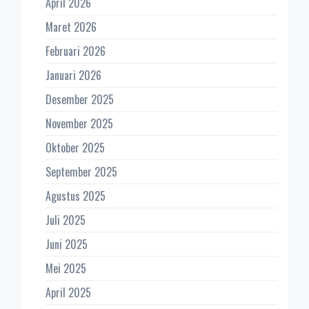
April 2026
Maret 2026
Februari 2026
Januari 2026
Desember 2025
November 2025
Oktober 2025
September 2025
Agustus 2025
Juli 2025
Juni 2025
Mei 2025
April 2025