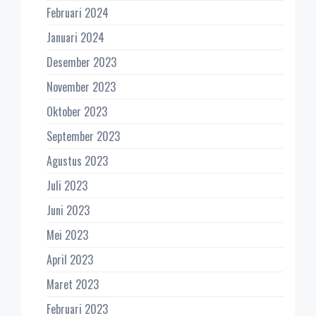
Februari 2024
Januari 2024
Desember 2023
November 2023
Oktober 2023
September 2023
Agustus 2023
Juli 2023
Juni 2023
Mei 2023
April 2023
Maret 2023
Februari 2023