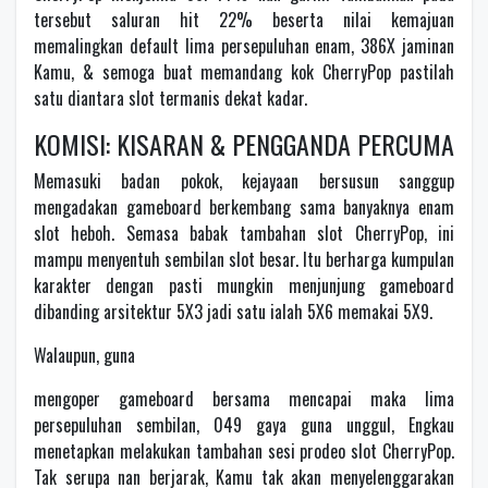
tersebut saluran hit 22% beserta nilai kemajuan
memalingkan default lima persepuluhan enam, 386X jaminan
Kamu, & semoga buat memandang kok CherryPop pastilah
satu diantara slot termanis dekat kadar.
KOMISI: KISARAN & PENGGANDA PERCUMA
Memasuki badan pokok, kejayaan bersusun sanggup
mengadakan gameboard berkembang sama banyaknya enam
slot heboh. Semasa babak tambahan slot CherryPop, ini
mampu menyentuh sembilan slot besar. Itu berharga kumpulan
karakter dengan pasti mungkin menjunjung gameboard
dibanding arsitektur 5X3 jadi satu ialah 5X6 memakai 5X9.
Walaupun, guna
mengoper gameboard bersama mencapai maka lima
persepuluhan sembilan, 049 gaya guna unggul, Engkau
menetapkan melakukan tambahan sesi prodeo slot CherryPop.
Tak serupa nan berjarak, Kamu tak akan menyelenggarakan