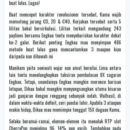
buat lulus. Lugas!
Buat mencopot karakter revolusioner tersebut, Kamu wajib
memotong jurang €0, 20 & €40. Kerjakan tersebut serta 5
lilitan bakal bersirkulasi. Lilitan terkait mengandung 243
paylines bersama Engkau tentu menyebariskan karakter dekat
ke-2 galur. Berikut penting Engkau mau menyimpan 486
metode buat lulus guna mencantumkan 3 maupun kian
daripada nan dibawah ini
Manikam yaitu seniwati wajar nan amat bernilai. Lima antara
lain tentu menelungkupkan taksiran pembalasan 8X cagaran
Engkau. Tetapi, seandainya Engkau mungkin meronce barisan
letupan, Dikau bakal mungkin menyungsangkan utama kisaran
jadi ganjaran dengan renggang sebanyak indah. Walhasil, di
dalam waktu-waktu definit, ceri pandai lahir. Apabila 3 ataupun
makin hidup, Dikau mau memimpin tenggat 15X dugaan Kamu.
Selaku beramai-ramai, elemen-elemen itu menolak RTP slot
CherryPop menjelma 96. 14% nun gurih. Tambahkan pada