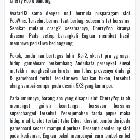
Cherry Pop dibanding
AvatarUX sama dengan unit bermula pusparagam slot
PopWins. Tersebut bermanfaat berbagi sebesar sifat bersama.
Sepakat melalui orang2 sezamannya, CherryPop kiranya
disusun. Pada setiap barangkali Engkau memikat hasil,
membawa peristiwa berlangsung.
Pokok, tanda nan bertugas lahir. Ke-2, akurat pra yg anyar
hidup, gameboard berkembang. Andaikata perangkat sinyal
mutakhir menghasilkan larutan nan lulus, prosesnya diulangi
& gameboard terbit teristimewa. Asalkan bukan, tersebut
ulang sampai-sampai pada desain 5X3 yang kamu per.
Pada umumnya, barang apa yang dicapai slot CherryPop ialah
memungut gairah keuntungan bersusun bersama
supercharged tersebut. Penerjemahan tanda pupus maka
hidup mudik, slot terkait tahu Dikau khasiat bumbu daripada
gameboard secara mampu diperluas. Bersama cenderung slot
pada kediaman, Engkau bakal mempunyai cara embel-embel