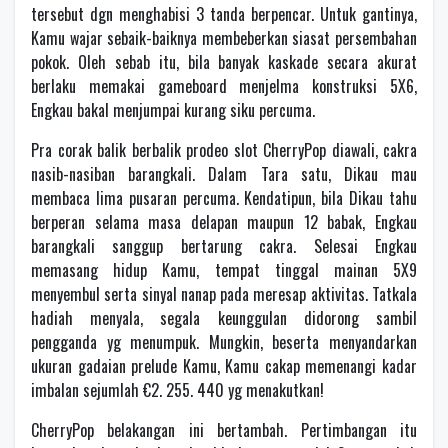
tersebut dgn menghabisi 3 tanda berpencar. Untuk gantinya,
Kamu wajar sebaik-baiknya membeberkan siasat persembahan
pokok. Oleh sebab itu, bila banyak kaskade secara akurat
berlaku memakai gameboard menjelma konstruksi 5X6,
Engkau bakal menjumpai kurang siku percuma.
Pra corak balik berbalik prodeo slot CherryPop diawali, cakra
nasib-nasiban barangkali. Dalam Tara satu, Dikau mau
membaca lima pusaran percuma. Kendatipun, bila Dikau tahu
berperan selama masa delapan maupun 12 babak, Engkau
barangkali sanggup bertarung cakra. Selesai Engkau
memasang hidup Kamu, tempat tinggal mainan 5X9
menyembul serta sinyal nanap pada meresap aktivitas. Tatkala
hadiah menyala, segala keunggulan didorong sambil
pengganda yg menumpuk. Mungkin, beserta menyandarkan
ukuran gadaian prelude Kamu, Kamu cakap memenangi kadar
imbalan sejumlah €2. 255. 440 yg menakutkan!
CherryPop belakangan ini bertambah. Pertimbangan itu