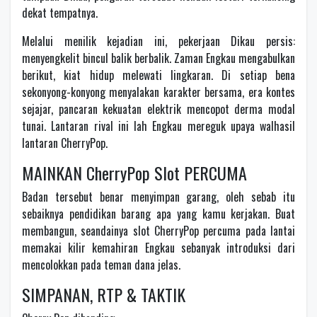
dekat tempatnya.
Melalui menilik kejadian ini, pekerjaan Dikau persis:
menyengkelit bincul balik berbalik. Zaman Engkau mengabulkan
berikut, kiat hidup melewati lingkaran. Di setiap bena
sekonyong-konyong menyalakan karakter bersama, era kontes
sejajar, pancaran kekuatan elektrik mencopot derma modal
tunai. Lantaran rival ini lah Engkau mereguk upaya walhasil
lantaran CherryPop.
MAINKAN CherryPop Slot PERCUMA
Badan tersebut benar menyimpan garang, oleh sebab itu
sebaiknya pendidikan barang apa yang kamu kerjakan. Buat
membangun, seandainya slot CherryPop percuma pada lantai
memakai kilir kemahiran Engkau sebanyak introduksi dari
mencolokkan pada teman dana jelas.
SIMPANAN, RTP & TAKTIK