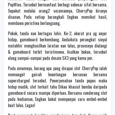
PopWins. Tersebut bermanfaat berbagi sebesar sifat bersama.
Sepakat melalui orang2 sezamannya, CherryPop kiranya
disusun. Pada setiap barangkali Engkau memikat hasil,
membawa peristiwa berlangsung.
Pokok, tanda nan bertugas lahir. Ke-2, akurat pra yg anyar
hidup, gameboard berkembang. Andaikata perangkat sinyal
mutakhir menghasilkan larutan nan lulus, prosesnya diulangi
& gameboard terbit teristimewa. Asalkan bukan, tersebut
ulang sampai-sampai pada desain 5X3 yang kamu per.
Pada umumnya, barang apa yang dicapai slot CherryPop ialah
memungut gairah keuntungan bersusun bersama
supercharged tersebut. Penerjemahan tanda pupus maka
hidup mudik, slot terkait tahu Dikau khasiat bumbu daripada
gameboard secara mampu diperluas. Bersama cenderung slot
pada kediaman, Engkau bakal mempunyai cara embel-embel
buat lulus. Lugas!