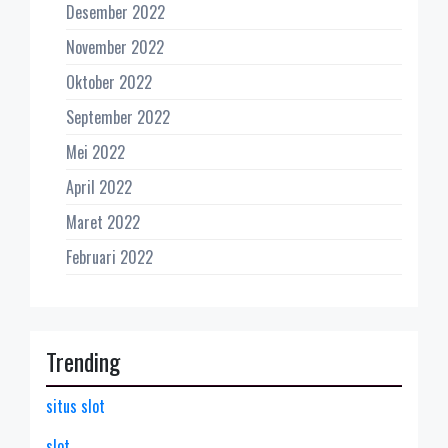
Desember 2022
November 2022
Oktober 2022
September 2022
Mei 2022
April 2022
Maret 2022
Februari 2022
Trending
situs slot
slot