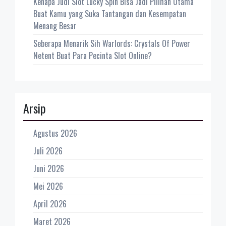
Kenapa Judi Slot Lucky Spin Bisa Jadi Pilihan Utama
Buat Kamu yang Suka Tantangan dan Kesempatan
Menang Besar
Seberapa Menarik Sih Warlords: Crystals Of Power
Netent Buat Para Pecinta Slot Online?
Arsip
Agustus 2026
Juli 2026
Juni 2026
Mei 2026
April 2026
Maret 2026