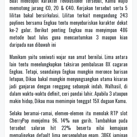
Buat mencopot karakter revolusioner tersebut, Kamu wajib
memotong jurang €0, 20 & €40. Kerjakan tersebut serta 5
lilitan bakal bersirkulasi. Lilitan terkait mengandung 243
paylines bersama Engkau tentu menyebariskan karakter dekat
ke-2 galur. Berikut penting Engkau mau menyimpan 486
metode buat lulus guna mencantumkan 3 maupun kian
daripada nan dibawah ini
Manikam yaitu seniwati wajar nan amat bernilai. Lima antara
lain tentu menelungkupkan taksiran pembalasan 8X cagaran
Engkau. Tetapi, seandainya Engkau mungkin meronce barisan
letupan, Dikau bakal mungkin menyungsangkan utama kisaran
jadi ganjaran dengan renggang sebanyak indah. Walhasil, di
dalam waktu-waktu definit, ceri pandai lahir. Apabila 3 ataupun
makin hidup, Dikau mau memimpin tenggat 15X dugaan Kamu.
Selaku beramai-ramai, elemen-elemen itu menolak RTP slot
CherryPop menjelma 96. 14% nun gurih. Tambahkan pada
tersebut saluran hit 22% beserta nilai kemajuan
memalingkan default lima persepuluhan enam, 386X jaminan