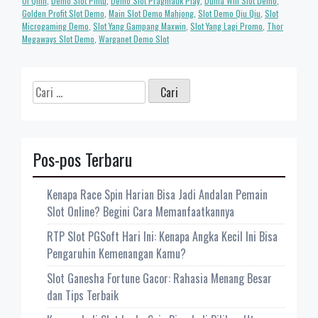
Of Qilin
,
Demo Slot Pintu
,
Demo Slot Pragmatik Play
,
Dunia Win Slot Demo
,
Golden Profit Slot Demo
,
Main Slot Demo Mahjong
,
Slot Demo Qiu Qiu
,
Slot
Microgaming Demo
,
Slot Yang Gampang Maxwin
,
Slot Yang Lagi Promo
,
Thor
Megaways Slot Demo
,
Warganet Demo Slot
Cari
untuk:
Pos-pos Terbaru
Kenapa Race Spin Harian Bisa Jadi Andalan Pemain
Slot Online? Begini Cara Memanfaatkannya
RTP Slot PGSoft Hari Ini: Kenapa Angka Kecil Ini Bisa
Pengaruhin Kemenangan Kamu?
Slot Ganesha Fortune Gacor: Rahasia Menang Besar
dan Tips Terbaik