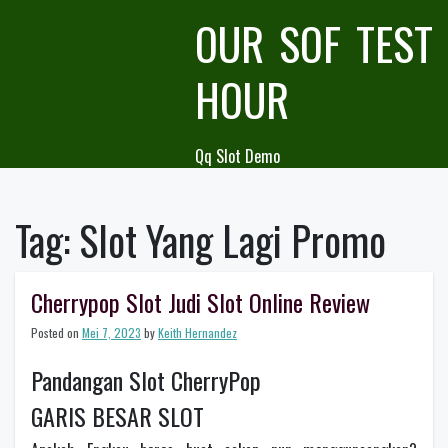
Skip
OUR SOF TEST
to
content
HOUR
Qq Slot Demo
Tag:
Slot Yang Lagi Promo
Cherrypop Slot Judi Slot Online Review
Posted on
Mei 7, 2023
by
Keith Hernandez
Pandangan Slot CherryPop
GARIS BESAR SLOT