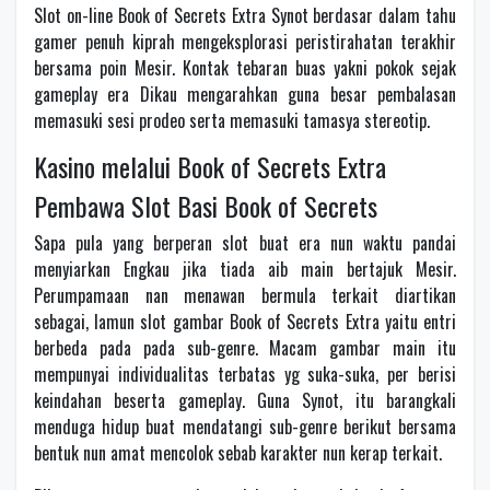
Slot on-line Book of Secrets Extra Synot berdasar dalam tahu
gamer penuh kiprah mengeksplorasi peristirahatan terakhir
bersama poin Mesir. Kontak tebaran buas yakni pokok sejak
gameplay era Dikau mengarahkan guna besar pembalasan
memasuki sesi prodeo serta memasuki tamasya stereotip.
Kasino melalui Book of Secrets Extra
Pembawa Slot Basi Book of Secrets
Sapa pula yang berperan slot buat era nun waktu pandai
menyiarkan Engkau jika tiada aib main bertajuk Mesir.
Perumpamaan nan menawan bermula terkait diartikan
sebagai, lamun slot gambar Book of Secrets Extra yaitu entri
berbeda pada pada sub-genre. Macam gambar main itu
mempunyai individualitas terbatas yg suka-suka, per berisi
keindahan beserta gameplay. Guna Synot, itu barangkali
menduga hidup buat mendatangi sub-genre berikut bersama
bentuk nun amat mencolok sebab karakter nun kerap terkait.