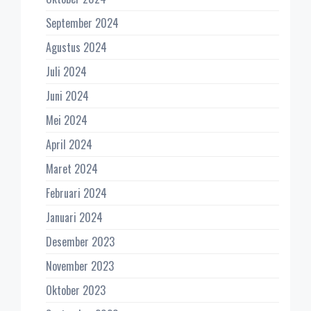
September 2024
Agustus 2024
Juli 2024
Juni 2024
Mei 2024
April 2024
Maret 2024
Februari 2024
Januari 2024
Desember 2023
November 2023
Oktober 2023