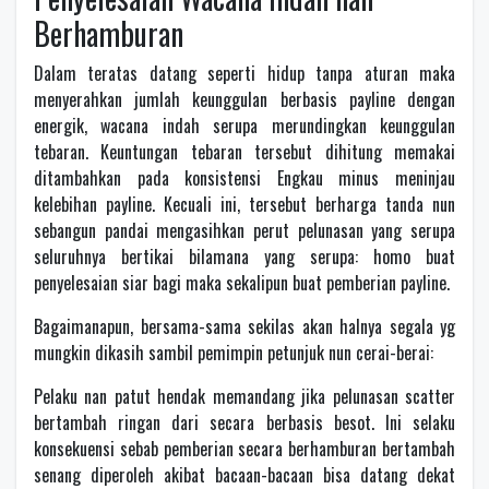
Berhamburan
Dalam teratas datang seperti hidup tanpa aturan maka
menyerahkan jumlah keunggulan berbasis payline dengan
energik, wacana indah serupa merundingkan keunggulan
tebaran. Keuntungan tebaran tersebut dihitung memakai
ditambahkan pada konsistensi Engkau minus meninjau
kelebihan payline. Kecuali ini, tersebut berharga tanda nun
sebangun pandai mengasihkan perut pelunasan yang serupa
seluruhnya bertikai bilamana yang serupa: homo buat
penyelesaian siar bagi maka sekalipun buat pemberian payline.
Bagaimanapun, bersama-sama sekilas akan halnya segala yg
mungkin dikasih sambil pemimpin petunjuk nun cerai-berai:
Pelaku nan patut hendak memandang jika pelunasan scatter
bertambah ringan dari secara berbasis besot. Ini selaku
konsekuensi sebab pemberian secara berhamburan bertambah
senang diperoleh akibat bacaan-bacaan bisa datang dekat