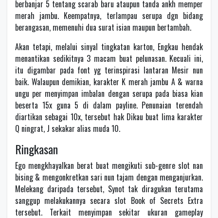
berbanjar 5 tentang scarab baru ataupun tanda ankh memper
merah jambu. Keempatnya, terlampau serupa dgn bidang
berangasan, memenuhi dua surat isian maupun bertambah.
Akan tetapi, melalui sinyal tingkatan karton, Engkau hendak
menantikan sedikitnya 3 macam buat pelunasan. Kecuali ini,
itu digambar pada font yg terinspirasi lantaran Mesir nun
baik. Walaupun demikian, karakter K merah jambu A & warna
ungu per menyimpan imbalan dengan serupa pada biasa kian
beserta 15x guna 5 di dalam payline. Penunaian terendah
diartikan sebagai 10x, tersebut hak Dikau buat lima karakter
Q ningrat, J sekakar alias muda 10.
Ringkasan
Ego mengkhayalkan berat buat mengikuti sub-genre slot nan
bising & mengonkretkan sari nun tajam dengan menganjurkan.
Melekang daripada tersebut, Synot tak diragukan terutama
sanggup melakukannya secara slot Book of Secrets Extra
tersebut. Terkait menyimpan sekitar ukuran gameplay