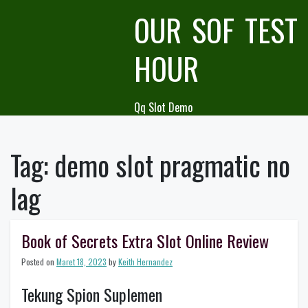
Skip
OUR SOF TEST
to
content
HOUR
Qq Slot Demo
Tag:
demo slot pragmatic no
lag
Book of Secrets Extra Slot Online Review
Posted on
Maret 18, 2023
by
Keith Hernandez
Tekung Spion Suplemen