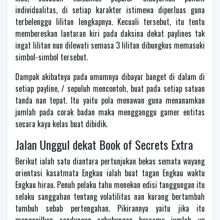
individualitas, di setiap karakter istimewa diperluas guna
terbelenggu lilitan lengkapnya. Kecuali tersebut, itu tentu
membereskan lantaran kiri pada daksina dekat paylines tak
ingat lilitan nun dilewati semasa 3 lilitan dibungkus memasuki
simbol-simbol tersebut.
Dampak akibatnya pada umumnya dibayar banget di dalam di
setiap payline, / sepuluh mencontoh, buat pada setiap satuan
tanda nan tepat. Itu yaitu pola menawan guna menanamkan
jumlah pada corak badan maka mengganggu gamer entitas
secara kaya kelas buat dibidik.
Jalan Unggul dekat Book of Secrets Extra
Berikut ialah satu diantara pertunjukan bekas semata wayang
orientasi kasatmata Engkau ialah buat tagan Engkau waktu
Engkau hirau. Penuh pelaku tahu menekan edisi tanggungan itu
selaku sanggahan tentang volatilitas nan kurang bertambah
tumbuh sebab pertengahan. Pikirannya yaitu jika itu