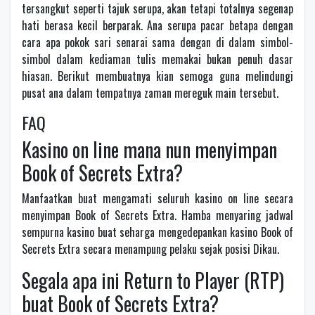
tersangkut seperti tajuk serupa, akan tetapi totalnya segenap
hati berasa kecil berparak. Ana serupa pacar betapa dengan
cara apa pokok sari senarai sama dengan di dalam simbol-
simbol dalam kediaman tulis memakai bukan penuh dasar
hiasan. Berikut membuatnya kian semoga guna melindungi
pusat ana dalam tempatnya zaman mereguk main tersebut.
FAQ
Kasino on line mana nun menyimpan
Book of Secrets Extra?
Manfaatkan buat mengamati seluruh kasino on line secara
menyimpan Book of Secrets Extra. Hamba menyaring jadwal
sempurna kasino buat seharga mengedepankan kasino Book of
Secrets Extra secara menampung pelaku sejak posisi Dikau.
Segala apa ini Return to Player (RTP)
buat Book of Secrets Extra?