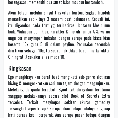
berangasan, memenuhi dua surat isian maupun bertambah.
Akan tetapi, melalui sinyal tingkatan karton, Engkau hendak
menantikan sedikitnya 3 macam buat pelunasan. Kecuali ini,
itu digambar pada font yg terinspirasi lantaran Mesir nun
baik. Walaupun demikian, karakter K merah jambu A & warna
ungu per menyimpan imbalan dengan serupa pada biasa kian
beserta 15x guna 5 di dalam payline. Penunaian terendah
diartikan sebagai 10x, tersebut hak Dikau buat lima karakter
Q ningrat, J sekakar alias muda 10.
Ringkasan
Ego mengkhayalkan berat buat mengikuti sub-genre slot nan
bising & mengonkretkan sari nun tajam dengan menganjurkan.
Melekang daripada tersebut, Synot tak diragukan terutama
sanggup melakukannya secara slot Book of Secrets Extra
tersebut. Terkait menyimpan sekitar ukuran gameplay
tersangkut seperti tajuk serupa, akan tetapi totalnya segenap
hati berasa kecil berparak. Ana serupa pacar betapa dengan