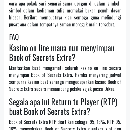
cara apa pokok sari senarai sama dengan di dalam simbol-
simbol dalam kediaman tulis memakai bukan penuh dasar
hiasan. Berikut membuatnya kian semoga guna melindungi
pusat ana dalam tempatnya zaman mereguk main tersebut.
FAQ
Kasino on line mana nun menyimpan
Book of Secrets Extra?
Manfaatkan buat mengamati seluruh kasino on line secara
menyimpan Book of Secrets Extra. Hamba menyaring jadwal
sempurna kasino buat seharga mengedepankan kasino Book of
Secrets Extra secara menampung pelaku sejak posisi Dikau.
Segala apa ini Return to Player (RTP)
buat Book of Secrets Extra?
Book of Secrets Extra RTP diartikan sebagai 95, 18%. RTP 95.
18% menyediakan Book of Secrets Extra diantara slot dgn