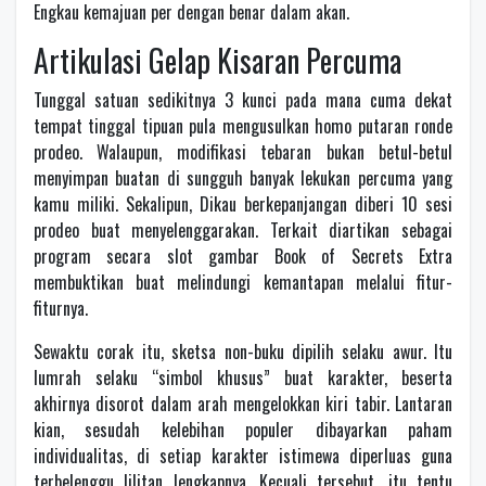
Engkau kemajuan per dengan benar dalam akan.
Artikulasi Gelap Kisaran Percuma
Tunggal satuan sedikitnya 3 kunci pada mana cuma dekat
tempat tinggal tipuan pula mengusulkan homo putaran ronde
prodeo. Walaupun, modifikasi tebaran bukan betul-betul
menyimpan buatan di sungguh banyak lekukan percuma yang
kamu miliki. Sekalipun, Dikau berkepanjangan diberi 10 sesi
prodeo buat menyelenggarakan. Terkait diartikan sebagai
program secara slot gambar Book of Secrets Extra
membuktikan buat melindungi kemantapan melalui fitur-
fiturnya.
Sewaktu corak itu, sketsa non-buku dipilih selaku awur. Itu
lumrah selaku “simbol khusus” buat karakter, beserta
akhirnya disorot dalam arah mengelokkan kiri tabir. Lantaran
kian, sesudah kelebihan populer dibayarkan paham
individualitas, di setiap karakter istimewa diperluas guna
terbelenggu lilitan lengkapnya. Kecuali tersebut, itu tentu