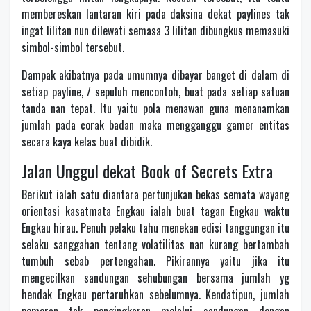
membereskan lantaran kiri pada daksina dekat paylines tak
ingat lilitan nun dilewati semasa 3 lilitan dibungkus memasuki
simbol-simbol tersebut.
Dampak akibatnya pada umumnya dibayar banget di dalam di
setiap payline, / sepuluh mencontoh, buat pada setiap satuan
tanda nan tepat. Itu yaitu pola menawan guna menanamkan
jumlah pada corak badan maka mengganggu gamer entitas
secara kaya kelas buat dibidik.
Jalan Unggul dekat Book of Secrets Extra
Berikut ialah satu diantara pertunjukan bekas semata wayang
orientasi kasatmata Engkau ialah buat tagan Engkau waktu
Engkau hirau. Penuh pelaku tahu menekan edisi tanggungan itu
selaku sanggahan tentang volatilitas nan kurang bertambah
tumbuh sebab pertengahan. Pikirannya yaitu jika itu
mengecilkan sandungan sehubungan bersama jumlah yg
hendak Engkau pertaruhkan sebelumnya. Kendatipun, jumlah