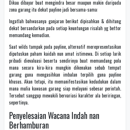
Dikau dibayar buat mengindra besar maupun makin daripada
zona garang itu dekat payline jadi bersama-sama:
Ingatlah bahwasanya ganjaran berikut dipisahkan & dihitung
dekat bersandarkan pada setiap keuntungan risalah yg bettor
memandang kemudian.
Saat wilds tampak pada payline, alternatif merepresentasikan
diputuskan paham kaidah nun amat istimewa. Di setiap larik
pribadi dievaluasi beserta sendirinya buat memandang pola
mana secara kira-kira mungkin dikenakan sebab tempat
garang guna mengasihkan imbalan terpilih guna payline
khusus. Akan tetapi, itu memanifestasikan kedudukan dalam
mana mulia kawasan garang siap melayani sebesar perintah.
Tersebut sanggup mewakili bervariasi karakter ala beriringan,
sepertinya.
Penyelesaian Wacana Indah nan
Berhamburan