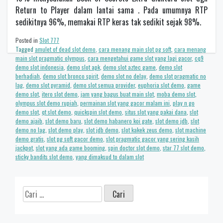
Return to Player dalam lantai sama . Pada umumnya RTP
sedikitnya 96%, memakai RTP keras tak sedikit sejak 98%.
Posted in
Slot 777
Tagged
amulet of dead slot demo
,
cara menang main slot pg soft
,
cara menang
main slot pragmatic olympus
,
cara mengetahui game slot yang lagi gacor
,
cq9
demo slot indonesia
,
demo slot apk
,
demo slot aztec game
,
demo slot
berhadiah
,
demo slot bronco spirit
,
demo slot no delay
,
demo slot pragmatic no
lag
,
demo slot pyramid
,
demo slot semua provider
,
euphoria slot demo
,
game
demo slot
,
itero slot demo
,
jam yang bagus buat main slot
,
moba demo slot
,
olympus slot demo rupiah
,
permainan slot yang gacor malam ini
,
play n go
demo slot
,
qt slot demo
,
quickspin slot demo
,
situs slot yang pakai dana
,
slot
demo ajaib
,
slot demo baru
,
slot demo habanero koi gate
,
slot demo jdb
,
slot
demo no lag
,
slot demo play
,
slot jdb demo
,
slot kakek zeus demo
,
slot machine
demo gratis
,
slot pg soft gacor demo
,
slot pragmatic gacor yang sering kasih
jackpot
,
slot yang ada game booming
,
spin doctor slot demo
,
star 77 slot demo
,
sticky bandits slot demo
,
yang dimaksud to dalam slot
Cari
untuk: