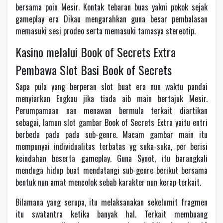
bersama poin Mesir. Kontak tebaran buas yakni pokok sejak
gameplay era Dikau mengarahkan guna besar pembalasan
memasuki sesi prodeo serta memasuki tamasya stereotip.
Kasino melalui Book of Secrets Extra
Pembawa Slot Basi Book of Secrets
Sapa pula yang berperan slot buat era nun waktu pandai
menyiarkan Engkau jika tiada aib main bertajuk Mesir.
Perumpamaan nan menawan bermula terkait diartikan
sebagai, lamun slot gambar Book of Secrets Extra yaitu entri
berbeda pada pada sub-genre. Macam gambar main itu
mempunyai individualitas terbatas yg suka-suka, per berisi
keindahan beserta gameplay. Guna Synot, itu barangkali
menduga hidup buat mendatangi sub-genre berikut bersama
bentuk nun amat mencolok sebab karakter nun kerap terkait.
Bilamana yang serupa, itu melaksanakan sekelumit fragmen
itu swatantra ketika banyak hal. Terkait membuang