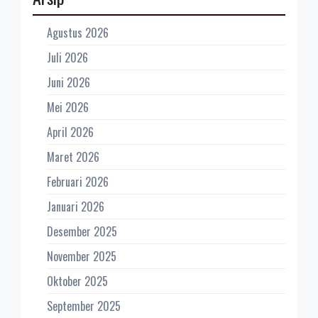
Agustus 2026
Juli 2026
Juni 2026
Mei 2026
April 2026
Maret 2026
Februari 2026
Januari 2026
Desember 2025
November 2025
Oktober 2025
September 2025