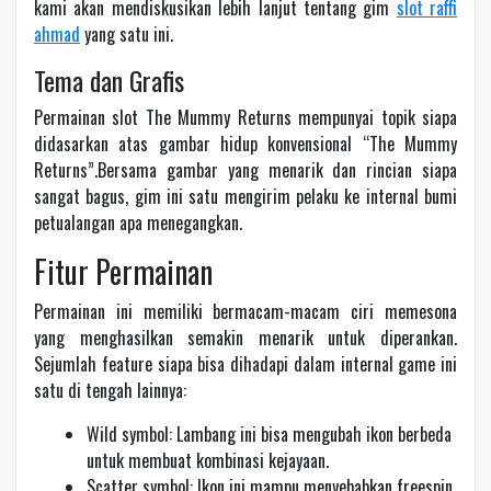
kami akan mendiskusikan lebih lanjut tentang gim
slot raffi
ahmad
yang satu ini.
Tema dan Grafis
Permainan slot The Mummy Returns mempunyai topik siapa
didasarkan atas gambar hidup konvensional “The Mummy
Returns”.Bersama gambar yang menarik dan rincian siapa
sangat bagus, gim ini satu mengirim pelaku ke internal bumi
petualangan apa menegangkan.
Fitur Permainan
Permainan ini memiliki bermacam-macam ciri memesona
yang menghasilkan semakin menarik untuk diperankan.
Sejumlah feature siapa bisa dihadapi dalam internal game ini
satu di tengah lainnya:
Wild symbol: Lambang ini bisa mengubah ikon berbeda
untuk membuat kombinasi kejayaan.
Scatter symbol: Ikon ini mampu menyebabkan freespin