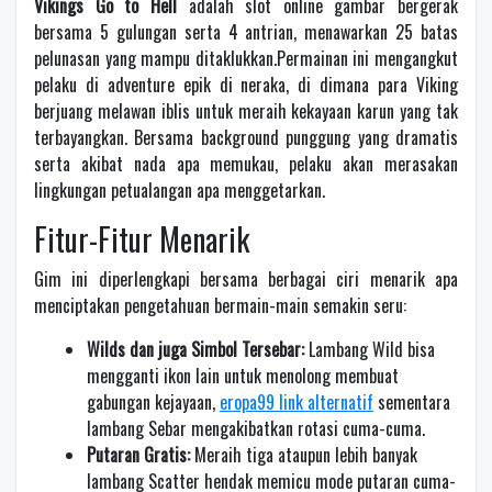
Vikings Go to Hell
adalah slot online gambar bergerak
bersama 5 gulungan serta 4 antrian, menawarkan 25 batas
pelunasan yang mampu ditaklukkan.Permainan ini mengangkut
pelaku di adventure epik di neraka, di dimana para Viking
berjuang melawan iblis untuk meraih kekayaan karun yang tak
terbayangkan. Bersama background punggung yang dramatis
serta akibat nada apa memukau, pelaku akan merasakan
lingkungan petualangan apa menggetarkan.
Fitur-Fitur Menarik
Gim ini diperlengkapi bersama berbagai ciri menarik apa
menciptakan pengetahuan bermain-main semakin seru:
Wilds dan juga Simbol Tersebar:
Lambang Wild bisa
mengganti ikon lain untuk menolong membuat
gabungan kejayaan,
eropa99 link alternatif
sementara
lambang Sebar mengakibatkan rotasi cuma-cuma.
Putaran Gratis:
Meraih tiga ataupun lebih banyak
lambang Scatter hendak memicu mode putaran cuma-