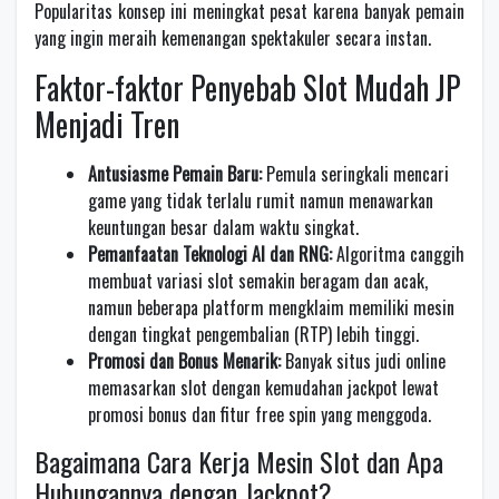
Popularitas konsep ini meningkat pesat karena banyak pemain
yang ingin meraih kemenangan spektakuler secara instan.
Faktor-faktor Penyebab Slot Mudah JP
Menjadi Tren
Antusiasme Pemain Baru:
Pemula seringkali mencari
game yang tidak terlalu rumit namun menawarkan
keuntungan besar dalam waktu singkat.
Pemanfaatan Teknologi AI dan RNG:
Algoritma canggih
membuat variasi slot semakin beragam dan acak,
namun beberapa platform mengklaim memiliki mesin
dengan tingkat pengembalian (RTP) lebih tinggi.
Promosi dan Bonus Menarik:
Banyak situs judi online
memasarkan slot dengan kemudahan jackpot lewat
promosi bonus dan fitur free spin yang menggoda.
Bagaimana Cara Kerja Mesin Slot dan Apa
Hubungannya dengan Jackpot?