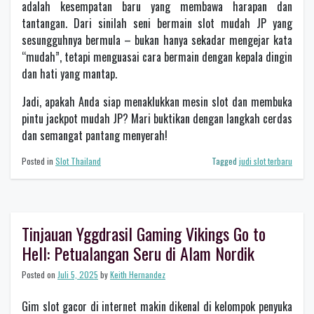
adalah kesempatan baru yang membawa harapan dan
tantangan. Dari sinilah seni bermain slot mudah JP yang
sesungguhnya bermula – bukan hanya sekadar mengejar kata
“mudah”, tetapi menguasai cara bermain dengan kepala dingin
dan hati yang mantap.
Jadi, apakah Anda siap menaklukkan mesin slot dan membuka
pintu jackpot mudah JP? Mari buktikan dengan langkah cerdas
dan semangat pantang menyerah!
Posted in
Slot Thailand
Tagged
judi slot terbaru
Tinjauan Yggdrasil Gaming Vikings Go to
Hell: Petualangan Seru di Alam Nordik
Posted on
Juli 5, 2025
by
Keith Hernandez
Gim slot gacor di internet makin dikenal di kelompok penyuka