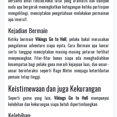
bersama amat rincian.Vokal latar yang dramatis dan dampak
nada apa bergerak meningkatkan ketegangan ketika partisipan
mengelilingi, menciptakan pengetahuan melakukan permainan
apa imersif.
Kejadian Bermain
Ketika bermain
Vikings Go to Hell
, pelaku bakal merasakan
pengalaman adventure siapa nyata. Cara Bermain apa lancar
serta tanggap menciptakan masing-masing putaran terlihat
menyenangkan. Fitur-fitur bonus siapa ada menghadiahkan
kesempatan bagi pelaku guna meraih kejayaan luas, dan unsur-
unsur berinteraksi seperti Rage Meter menjaga keterlibatan
pemain tetap tinggi.
Keistimewaan dan juga Kekurangan
Seperti game yang lain,
Vikings Go to Hell
mempunyai
kelebihan dan kekurangan siapa butuh dipertimbangkan:
Kelebihan: