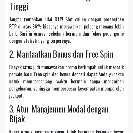
Tinggi
Jangan remehkan nilai RTP! Slot online dengan persentase
RTP di atas 96% biasanya menawarkan peluang menang lebih
baik. Cari informasi sebelum bermain dan fokus pada game
dengan statistik yang terpercaya.
2. Manfaatkan Bonus dan Free Spin
Banyak situs judi menawarkan promo berlimpah untuk menarik
pemain baru. Free spin dan bonus deposit dapat Anda gunakan
untuk memperpanjang waktu bermain tanpa menambah
pengeluaran, sehingga memperbesar kesempatan memperoleh
jackpot.
3. Atur Manajemen Modal dengan
Bijak
Kunci utama agar permainan tidak berujung kerugian besar