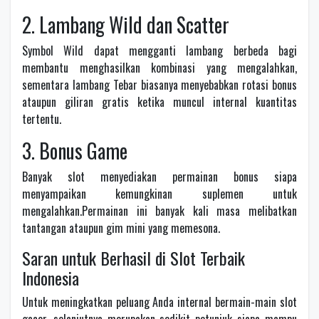
2. Lambang Wild dan Scatter
Symbol Wild dapat mengganti lambang berbeda bagi
membantu menghasilkan kombinasi yang mengalahkan,
sementara lambang Tebar biasanya menyebabkan rotasi bonus
ataupun giliran gratis ketika muncul internal kuantitas
tertentu.
3. Bonus Game
Banyak slot menyediakan permainan bonus siapa
menyampaikan kemungkinan suplemen untuk
mengalahkan.Permainan ini banyak kali masa melibatkan
tantangan ataupun gim mini yang memesona.
Saran untuk Berhasil di Slot Terbaik
Indonesia
Untuk meningkatkan peluang Anda internal bermain-main slot