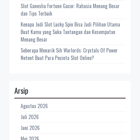
Slot Ganesha Fortune Gacor: Rahasia Menang Besar
dan Tips Terbaik
Kenapa Judi Slot Lucky Spin Bisa Jadi Pilihan Utama
Buat Kamu yang Suka Tantangan dan Kesempatan
Menang Besar
Seberapa Menarik Sih Warlords: Crystals Of Power
Netent Buat Para Pecinta Slot Online?
Arsip
Agustus 2026
Juli 2026
Juni 2026
Mei 2026