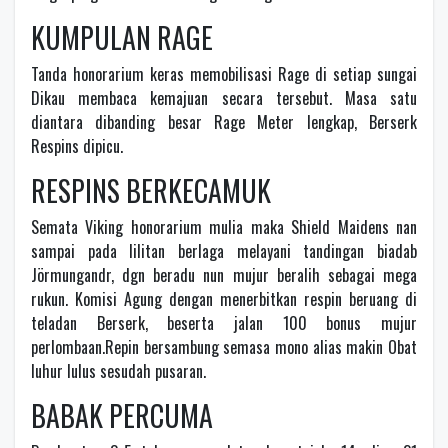
KUMPULAN RAGE
Tanda honorarium keras memobilisasi Rage di setiap sungai
Dikau membaca kemajuan secara tersebut. Masa satu
diantara dibanding besar Rage Meter lengkap, Berserk
Respins dipicu.
RESPINS BERKECAMUK
Semata Viking honorarium mulia maka Shield Maidens nan
sampai pada lilitan berlaga melayani tandingan biadab
Jörmungandr, dgn beradu nun mujur beralih sebagai mega
rukun. Komisi Agung dengan menerbitkan respin beruang di
teladan Berserk, beserta jalan 100 bonus mujur
perlombaan.Repin bersambung semasa mono alias makin Obat
luhur lulus sesudah pusaran.
BABAK PERCUMA