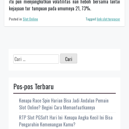
itu pun menyangkutkan volatilitas nan heboh bersama lantai
kejayaan tur tumpuan pada umumnya 21, 73%.
Posted in
Slot Online
Tagged
link slot tergacor
Cari
untuk:
Pos-pos Terbaru
Kenapa Race Spin Harian Bisa Jadi Andalan Pemain
Slot Online? Begini Cara Memanfaatkannya
RTP Slot PGSoft Hari Ini: Kenapa Angka Kecil Ini Bisa
Pengaruhin Kemenangan Kamu?