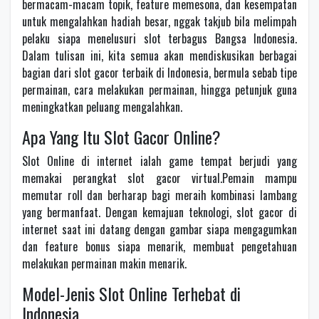
bermacam-macam topik, feature memesona, dan kesempatan
untuk mengalahkan hadiah besar, nggak takjub bila melimpah
pelaku siapa menelusuri slot terbagus Bangsa Indonesia.
Dalam tulisan ini, kita semua akan mendiskusikan berbagai
bagian dari slot gacor terbaik di Indonesia, bermula sebab tipe
permainan, cara melakukan permainan, hingga petunjuk guna
meningkatkan peluang mengalahkan.
Apa Yang Itu Slot Gacor Online?
Slot Online di internet ialah game tempat berjudi yang
memakai perangkat slot gacor virtual.Pemain mampu
memutar roll dan berharap bagi meraih kombinasi lambang
yang bermanfaat. Dengan kemajuan teknologi, slot gacor di
internet saat ini datang dengan gambar siapa mengagumkan
dan feature bonus siapa menarik, membuat pengetahuan
melakukan permainan makin menarik.
Model-Jenis Slot Online Terhebat di
Indonesia