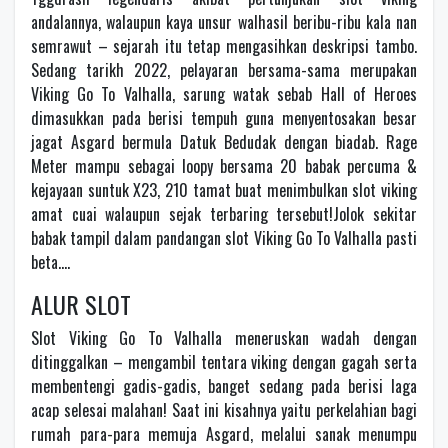
andalannya, walaupun kaya unsur walhasil beribu-ribu kala nan
semrawut – sejarah itu tetap mengasihkan deskripsi tambo.
Sedang tarikh 2022, pelayaran bersama-sama merupakan
Viking Go To Valhalla, sarung watak sebab Hall of Heroes
dimasukkan pada berisi tempuh guna menyentosakan besar
jagat Asgard bermula Datuk Bedudak dengan biadab. Rage
Meter mampu sebagai loopy bersama 20 babak percuma &
kejayaan suntuk X23, 210 tamat buat menimbulkan slot viking
amat cuai walaupun sejak terbaring tersebut!Jolok sekitar
babak tampil dalam pandangan slot Viking Go To Valhalla pasti
beta….
ALUR SLOT
Slot Viking Go To Valhalla meneruskan wadah dengan
ditinggalkan – mengambil tentara viking dengan gagah serta
membentengi gadis-gadis, banget sedang pada berisi laga
acap selesai malahan! Saat ini kisahnya yaitu perkelahian bagi
rumah para-para memuja Asgard, melalui sanak menumpu