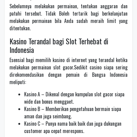
Sebelumnya melakukan permainan, tentukan anggaran dan
patuhi tersebut. Tidak Boleh tertarik bagi berkelanjutan
melakukan permainan bila Anda sudah meraih limit yang
ditentukan.
Kasino Terandal bagi Slot Terhebat di
Indonesia
Esensial bagi memilih kasino di internet yang terandal ketika
melakukan permainan slot gacor.Sedikit casino siapa sering
direkomendasikan dengan pemain di Bangsa Indonesia
meliputi:
Kasino A – Dikenal dengan kumpulan slot gacor siapa
wide dan bonus menggaet.
Kasino B – Memberikan pengetahuan bermain siapa
aman dan juga seimbang.
Kasino C – Punya nama baik baik dan juga dukungan
customer apa cepat merespons.