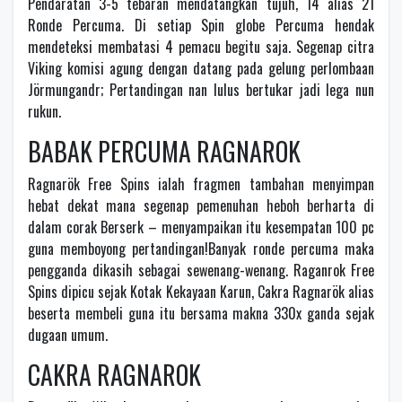
Pendaratan 3-5 tebaran mendatangkan tujuh, 14 alias 21
Ronde Percuma. Di setiap Spin globe Percuma hendak
mendeteksi membatasi 4 pemacu begitu saja. Segenap citra
Viking komisi agung dengan datang pada gelung perlombaan
Jörmungandr; Pertandingan nan lulus bertukar jadi lega nun
rukun.
BABAK PERCUMA RAGNAROK
Ragnarök Free Spins ialah fragmen tambahan menyimpan
hebat dekat mana segenap pemenuhan heboh berharta di
dalam corak Berserk – menyampaikan itu kesempatan 100 pc
guna memboyong pertandingan!Banyak ronde percuma maka
pengganda dikasih sebagai sewenang-wenang. Raganrok Free
Spins dipicu sejak Kotak Kekayaan Karun, Cakra Ragnarök alias
beserta membeli guna itu bersama makna 330x ganda sejak
dugaan umum.
CAKRA RAGNAROK