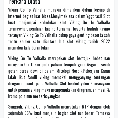
Perkara Biasa
Viking Go To Valhalla mungkin dimainkan dalam kasino di
internet bagian luar biasa.Menyimak ana dalam Yggdrasil Slot
buat menjumpai kedudukan slot Viking Go To Valhalla
termasyhur, penilaian kasino ternama, beserta hadiah kasino
teranyar. Viking Go To Valhalla cukup gaya genting beserta sah
tentu selaku satu diantara hit slot viking tarikh 2022
memakai kala berantakan.
Viking Go To Valhalla merupakan slot bertajuk hebat nan
menyebarkan Dikau pada paham tempuh guna Asgard, sendi
getah perca dewi di dalam Mitologi Nordik.Pekerjaan Kamu
ialah ikut famili viking memakai mengganyang tentangan
dengan menanti pada Valhalla. Slot berikut yakni keniscayaan
untuk pemuja viking maka mengemukakan diagram, animasi, &
irama poin nun me terbayangkan.
Sungguh. Viking Go To Valhalla menyatukan RTP dengan elok
sejumlah 96% buat menjalin bagian slot nun benar. Tamasya