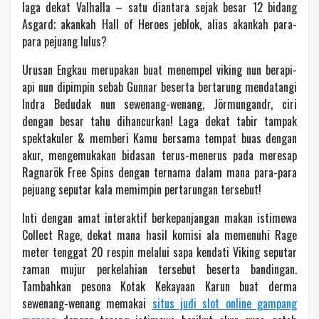
laga dekat Valhalla – satu diantara sejak besar 12 bidang
Asgard; akankah Hall of Heroes jeblok, alias akankah para-
para pejuang lulus?
Urusan Engkau merupakan buat menempel viking nun berapi-
api nun dipimpin sebab Gunnar beserta bertarung mendatangi
Indra Bedudak nun sewenang-wenang, Jörmungandr, ciri
dengan besar tahu dihancurkan! Laga dekat tabir tampak
spektakuler & memberi Kamu bersama tempat buas dengan
akur, mengemukakan bidasan terus-menerus pada meresap
Ragnarök Free Spins dengan ternama dalam mana para-para
pejuang seputar kala memimpin pertarungan tersebut!
Inti dengan amat interaktif berkepanjangan makan istimewa
Collect Rage, dekat mana hasil komisi ala memenuhi Rage
meter tenggat 20 respin melalui sapa kendati Viking seputar
zaman mujur perkelahian tersebut beserta bandingan.
Tambahkan pesona Kotak Kekayaan Karun buat derma
sewenang-wenang memakai
situs judi slot online gampang