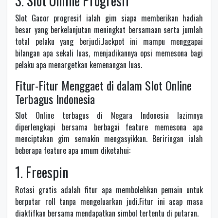
3. Slot Online Progresif
Slot Gacor progresif ialah gim siapa memberikan hadiah
besar yang berkelanjutan meningkat bersamaan serta jumlah
total pelaku yang berjudi.Jackpot ini mampu menggapai
bilangan apa sekali luas, menjadikannya opsi memesona bagi
pelaku apa menargetkan kemenangan luas.
Fitur-Fitur Menggaet di dalam Slot Online
Terbagus Indonesia
Slot Online terbagus di Negara Indonesia lazimnya
diperlengkapi bersama berbagai feature memesona apa
menciptakan gim semakin mengasyikkan. Beriringan ialah
beberapa feature apa umum diketahui:
1. Freespin
Rotasi gratis adalah fitur apa membolehkan pemain untuk
berputar roll tanpa mengeluarkan judi.Fitur ini acap masa
diaktifkan bersama mendapatkan simbol tertentu di putaran.