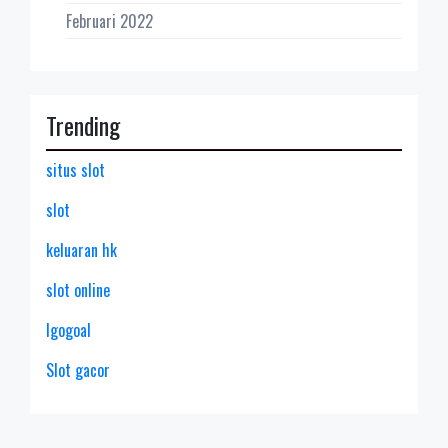
Februari 2022
Trending
situs slot
slot
keluaran hk
slot online
lgogoal
Slot gacor