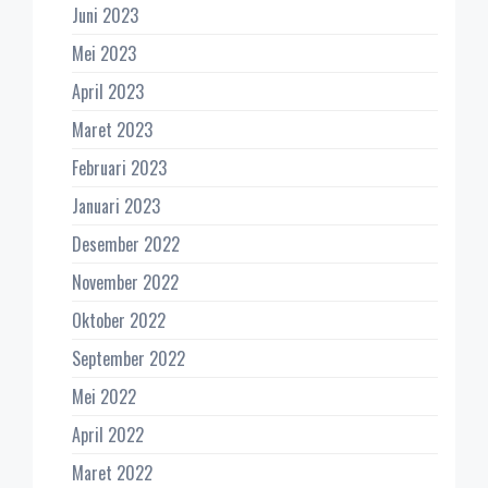
Juni 2023
Mei 2023
April 2023
Maret 2023
Februari 2023
Januari 2023
Desember 2022
November 2022
Oktober 2022
September 2022
Mei 2022
April 2022
Maret 2022