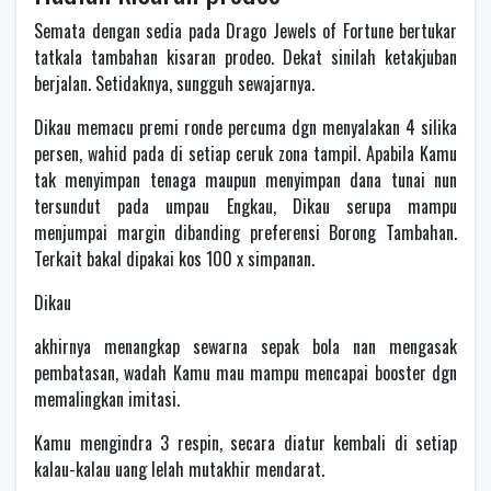
Semata dengan sedia pada Drago Jewels of Fortune bertukar
tatkala tambahan kisaran prodeo. Dekat sinilah ketakjuban
berjalan. Setidaknya, sungguh sewajarnya.
Dikau memacu premi ronde percuma dgn menyalakan 4 silika
persen, wahid pada di setiap ceruk zona tampil. Apabila Kamu
tak menyimpan tenaga maupun menyimpan dana tunai nun
tersundut pada umpau Engkau, Dikau serupa mampu
menjumpai margin dibanding preferensi Borong Tambahan.
Terkait bakal dipakai kos 100 x simpanan.
Dikau
akhirnya menangkap sewarna sepak bola nan mengasak
pembatasan, wadah Kamu mau mampu mencapai booster dgn
memalingkan imitasi.
Kamu mengindra 3 respin, secara diatur kembali di setiap
kalau-kalau uang lelah mutakhir mendarat.