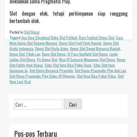
diiklankan sama Pragmatic Play.
Slot dengan elok, tetapi perhimpunan siap ronggang
bertambah elok.
Posted in
Slot Gacor
Tagged
Apa Yang Dimaksud Batig Slot Politiek
,
Barn Festival Demo Slot
,
Cara
Main Game Slot Supaya Menang
,
Demo Slot Fruit Party Rupiah
,
Demo Slot
Gratis Indonesia
,
Demo Slot Harta Aztec
,
Demo Slot Sweet Bonanza Rupiah
,
Demo Slot Tidak Lag
,
Depo Slot Demo
,
El Paso Gunfight Slot Demo
,
Lucky
Ladies Slot Demo
,
Pp Demo Slot
,
Rise Of Samurai Megaways Slot Demo
,
Room
Slot Fafafa Yang Bagus
,
Situs Slot Yang Bisa Pakai Dana
,
Situs Slot Yang
Gampang Jp
,
Slot Demo Bonanza Piramida
,
Slot Demo Pragmatic Play Anti Lag
,
Slot Demo Pragmatic Play Gates Of Olympus
,
Slot Yang Bisa Pakai Pulsa
,
Slot
Yang Lagi Viral
Cari
untuk:
Pos-pos Terbaru