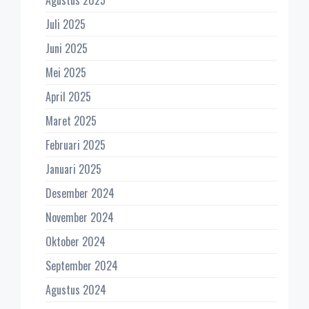
Juli 2025
Juni 2025
Mei 2025
April 2025
Maret 2025
Februari 2025
Januari 2025
Desember 2024
November 2024
Oktober 2024
September 2024
Agustus 2024