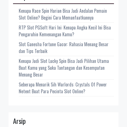
Kenapa Race Spin Harian Bisa Jadi Andalan Pemain
Slot Online? Begini Cara Memanfaatkannya
RTP Slot PGSoft Hari Ini: Kenapa Angka Kecil Ini Bisa
Pengaruhin Kemenangan Kamu?
Slot Ganesha Fortune Gacor: Rahasia Menang Besar
dan Tips Terbaik
Kenapa Judi Slot Lucky Spin Bisa Jadi Pilihan Utama
Buat Kamu yang Suka Tantangan dan Kesempatan
Menang Besar
Seberapa Menarik Sih Warlords: Crystals Of Power
Netent Buat Para Pecinta Slot Online?
Arsip