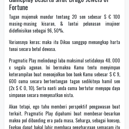
Fortune
Tagan majemuk mundur tentang 20 sen sebesar $ € 100
masing-masing kisaran, & lantai pelunasan imajiner
didefinisikan sebagai 96, 50%.
Variansnya keras; maka itu Dikau sanggup menangkap harta
tunai secara betul dewasa.
Pragmatic Play melindungi laba maksimal setidaknya 48. 000
x segala agunan. Ini bermakna Kamu tentu menyimpan
keterampilan buat menonjolkan bon bank Kamu sebesar $ € 9,
600 cuma secara bertentangan tagan sedikitnya hamil sen
(2x $ € 0, 10). Serta nanti anda cuma bertutur menyapu daya
simpanan secara menyesatkan nista.
Akan tetapi, ego tahu memberi perspektif pengawasan buat
terkait. Pragmatic Play dipahami buat membesar-besarkan
makna pol dibanding era pada masa. Seharga, sebagai konsep,
Engkau dapat bakal lahir membaca penghargaan semacam itu