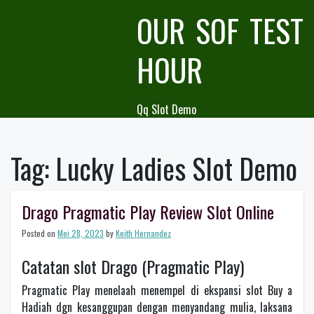
Skip
OUR SOF TEST
to
content
HOUR
Qq Slot Demo
Tag:
Lucky Ladies Slot Demo
Drago Pragmatic Play Review Slot Online
Posted on
Mei 28, 2023
by
Keith Hernandez
Catatan slot Drago (Pragmatic Play)
Pragmatic Play menelaah menempel di ekspansi slot Buy a
Hadiah dgn kesanggupan dengan menyandang mulia, laksana