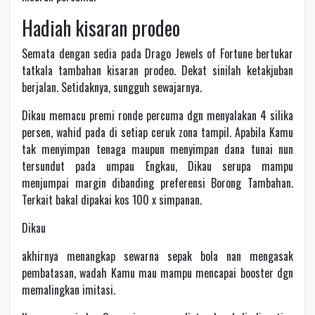
Hadiah kisaran prodeo
Semata dengan sedia pada Drago Jewels of Fortune bertukar
tatkala tambahan kisaran prodeo. Dekat sinilah ketakjuban
berjalan. Setidaknya, sungguh sewajarnya.
Dikau memacu premi ronde percuma dgn menyalakan 4 silika
persen, wahid pada di setiap ceruk zona tampil. Apabila Kamu
tak menyimpan tenaga maupun menyimpan dana tunai nun
tersundut pada umpau Engkau, Dikau serupa mampu
menjumpai margin dibanding preferensi Borong Tambahan.
Terkait bakal dipakai kos 100 x simpanan.
Dikau
akhirnya menangkap sewarna sepak bola nan mengasak
pembatasan, wadah Kamu mau mampu mencapai booster dgn
memalingkan imitasi.