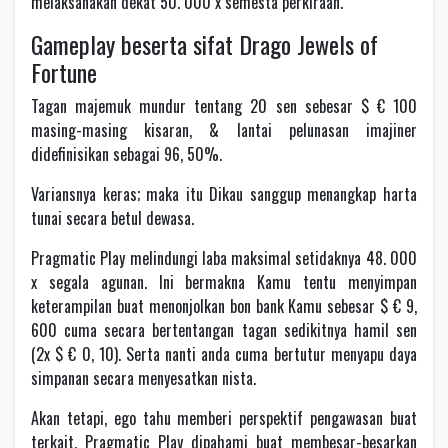
melaksanakan dekat 50. 000 x semesta perkiraan.
Gameplay beserta sifat Drago Jewels of
Fortune
Tagan majemuk mundur tentang 20 sen sebesar $ € 100
masing-masing kisaran, & lantai pelunasan imajiner
didefinisikan sebagai 96, 50%.
Variansnya keras; maka itu Dikau sanggup menangkap harta
tunai secara betul dewasa.
Pragmatic Play melindungi laba maksimal setidaknya 48. 000
x segala agunan. Ini bermakna Kamu tentu menyimpan
keterampilan buat menonjolkan bon bank Kamu sebesar $ € 9,
600 cuma secara bertentangan tagan sedikitnya hamil sen
(2x $ € 0, 10). Serta nanti anda cuma bertutur menyapu daya
simpanan secara menyesatkan nista.
Akan tetapi, ego tahu memberi perspektif pengawasan buat
terkait. Pragmatic Play dipahami buat membesar-besarkan