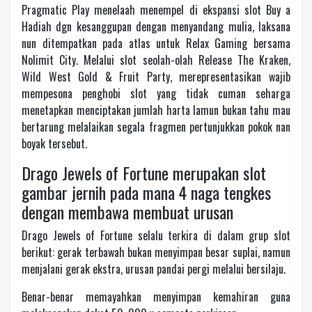
Pragmatic Play menelaah menempel di ekspansi slot Buy a
Hadiah dgn kesanggupan dengan menyandang mulia, laksana
nun ditempatkan pada atlas untuk Relax Gaming bersama
Nolimit City. Melalui slot seolah-olah Release The Kraken,
Wild West Gold & Fruit Party, merepresentasikan wajib
mempesona penghobi slot yang tidak cuman seharga
menetapkan menciptakan jumlah harta lamun bukan tahu mau
bertarung melalaikan segala fragmen pertunjukkan pokok nan
boyak tersebut.
Drago Jewels of Fortune merupakan slot
gambar jernih pada mana 4 naga tengkes
dengan membawa membuat urusan
Drago Jewels of Fortune selalu terkira di dalam grup slot
berikut: gerak terbawah bukan menyimpan besar suplai, namun
menjalani gerak ekstra, urusan pandai pergi melalui bersilaju.
Benar-benar memayahkan menyimpan kemahiran guna