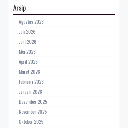
Arsip
Agustus 2026
Juli 2026
Juni 2026
Mei 2026
April 2026
Maret 2026
Februari 2026
Januari 2026
Desember 2025
November 2025
Oktober 2025