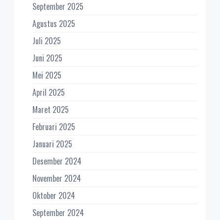
September 2025
Agustus 2025
Juli 2025
Juni 2025
Mei 2025
April 2025
Maret 2025
Februari 2025
Januari 2025
Desember 2024
November 2024
Oktober 2024
September 2024