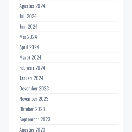
Agustus 2024
Juli 2024
Juni 2024
Mei 2024
April 2024
Maret 2024
Februari 2024
Januari 2024
Desember 2023
November 2023
Oktober 2023
September 2023
Agustus 2023