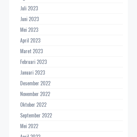
Juli 2023
Juni 2023
Mei 2023
April 2023
Maret 2023
Februari 2023
Januari 2023
Desember 2022
November 2022
Oktober 2022
September 2022
Mei 2022
April 2022