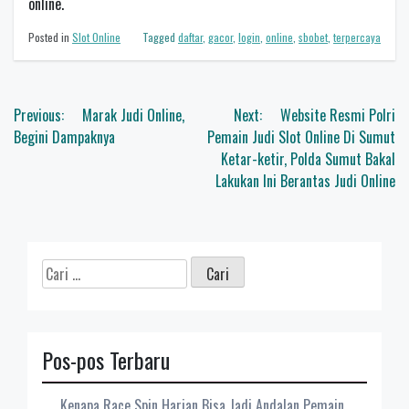
online.
Posted in
Slot Online
Tagged
daftar
,
gacor
,
login
,
online
,
sbobet
,
terpercaya
Navigasi
Previous:
Marak Judi Online,
Next:
Website Resmi Polri
pos
Begini Dampaknya
Pemain Judi Slot Online Di Sumut
Ketar-ketir, Polda Sumut Bakal
Lakukan Ini Berantas Judi Online
Cari
untuk:
Pos-pos Terbaru
Kenapa Race Spin Harian Bisa Jadi Andalan Pemain