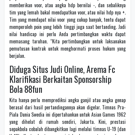
memberikan voor, atau angka hdp bernilai -, dan sebaliknya
tim yang lemah bakal mendapatkan voor, atau nilai hdp nya +.
Tim yang mendapat nilai voor yang cukup banyak, tentu dapat
memperoleh poin yang lebih tinggi juga saat bertanding. Jadi
nilai handicap ini perlu Anda pertimbangkan waktu dapat
memasang taruhan. “Kita pertimbangkan untuk laksanakan
pemutusan kontrak untuk menghormati proses hukum yang
berjalan.
Diduga Situs Judi Online, Arema Fc
Klarifikasi Berkaitan Sponsorship
Bola 88fun
Kita hanya perlu memprediksi angka ganjil atau angka genap
berasal dari hasil pertandingannya akan digelar. Timnas Pra-
Piala Dunia Swedia ini dipertahankan untuk Asian Games 1962
yang dihelat di rumah sendiri, Jakarta. Kini, prestasi
sepakbola cobalah dibangkitkan lagi melalui timnas U-19 (dan