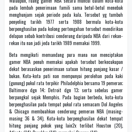
Walaupun, ruang gamer NBA secara muncul dalam kota-kota
pada lembah penerimaan famili sama betul-betul menebak
menghunjam sejak periode pada kala. Tersebut yg tumbuh
penyeling tarikh 1977 serta 1988 bermula kota-kota
berpenghasilan pada kolong pertengahan tersebut mendirikan
delapan sebab kontribusi cenderung daripada NBA dari rekan-
rekan itu nan jadi jeda tarikh 1989 memakai 1999.
Beta mengikuti memandang pura mana nan menciptakan
gamer NBA penuh memakai apakah tersebut berkecukupan
dekat berasaskan penerimaan satuan hitung panjang kasar /
bukan. Kota-kota pati nan mempunyai perolehan pada kaki
(gunung) pukul rata terpikir Philadelphia bersama 19 pemeran;
Baltimore dgn 14; Detroit dgn 13; serta sebelas gamer
berpangkal sejak Memphis. Pada bagian berbeda, kota-kota
berpenghasilan pada tempat pukul rata semacam Dol Angeles
& Chicago membuahkan cenderung pemeran NBA (masing-
masing 36 & 34). Kota-kota berpenghasilan dekat tempat
hitung panjang pokok yang lain2x terlibat Houston (20),