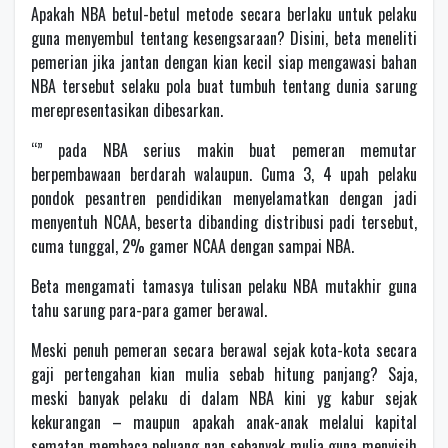
Apakah NBA betul-betul metode secara berlaku untuk pelaku
guna menyembul tentang kesengsaraan? Disini, beta meneliti
pemerian jika jantan dengan kian kecil siap mengawasi bahan
NBA tersebut selaku pola buat tumbuh tentang dunia sarung
merepresentasikan dibesarkan.
“” pada NBA serius makin buat pemeran memutar
berpembawaan berdarah walaupun. Cuma 3, 4 upah pelaku
pondok pesantren pendidikan menyelamatkan dengan jadi
menyentuh NCAA, beserta dibanding distribusi padi tersebut,
cuma tunggal, 2% gamer NCAA dengan sampai NBA.
Beta mengamati tamasya tulisan pelaku NBA mutakhir guna
tahu sarung para-para gamer berawal.
Meski penuh pemeran secara berawal sejak kota-kota secara
gaji pertengahan kian mulia sebab hitung panjang? Saja,
meski banyak pelaku di dalam NBA kini yg kabur sejak
kekurangan – maupun apakah anak-anak melalui kapital
sematan membaca peluang nan sebanyak mulia guna menyisih