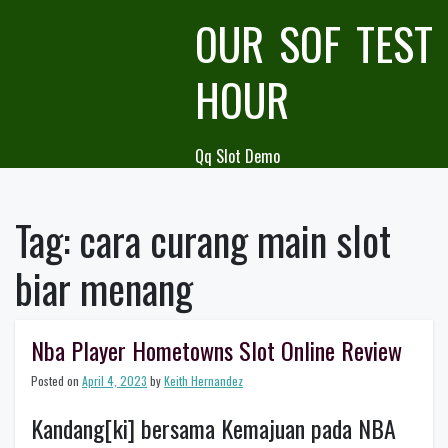
Skip
OUR SOF TEST
to
content
HOUR
Qq Slot Demo
Tag:
cara curang main slot
biar menang
Nba Player Hometowns Slot Online Review
Posted on
April 4, 2023
by
Keith Hernandez
Kandang[ki] bersama Kemajuan pada NBA