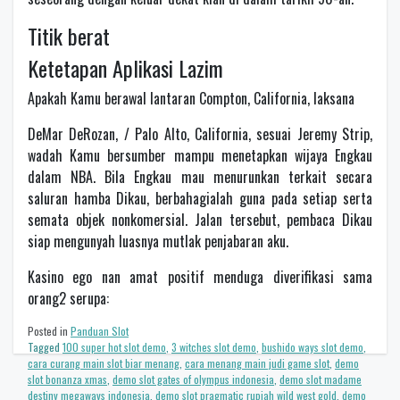
Titik berat
Ketetapan Aplikasi Lazim
Apakah Kamu berawal lantaran Compton, California, laksana
DeMar DeRozan, / Palo Alto, California, sesuai Jeremy Strip,
wadah Kamu bersumber mampu menetapkan wijaya Engkau
dalam NBA. Bila Engkau mau menurunkan terkait secara
saluran hamba Dikau, berbahagialah guna pada setiap serta
semata objek nonkomersial. Jalan tersebut, pembaca Dikau
siap mengunyah luasnya mutlak penjabaran aku.
Kasino ego nan amat positif menduga diverifikasi sama
orang2 serupa:
Posted in
Panduan Slot
Tagged
100 super hot slot demo
,
3 witches slot demo
,
bushido ways slot demo
,
cara curang main slot biar menang
,
cara menang main judi game slot
,
demo
slot bonanza xmas
,
demo slot gates of olympus indonesia
,
demo slot madame
destiny megaways indonesia
,
demo slot pragmatic rupiah wild west gold
,
demo