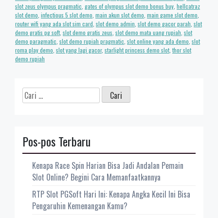
slot zeus olympus pragmatic
,
gates of olympus slot demo bonus buy
,
hellcatraz
slot demo
,
infectious 5 slot demo
,
main akun slot demo
,
main game slot demo
,
router wifi yang ada slot sim card
,
slot demo admin
,
slot demo gacor parah
,
slot
demo gratis pg soft
,
slot demo gratis zeus
,
slot demo mata uang rupiah
,
slot
demo paragmatic
,
slot demo rupiah pragmatic
,
slot online yang ada demo
,
slot
roma play demo
,
slot yang lagi gacor
,
starlight princess demo slot
,
thor slot
demo rupiah
Cari
untuk:
Pos-pos Terbaru
Kenapa Race Spin Harian Bisa Jadi Andalan Pemain
Slot Online? Begini Cara Memanfaatkannya
RTP Slot PGSoft Hari Ini: Kenapa Angka Kecil Ini Bisa
Pengaruhin Kemenangan Kamu?