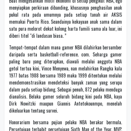
Buat mengesahkan motif ekonomi di setiap pengikut NBA, ego
menyiapkan perkiraan dibanding, khususnya penghasilan anak
pukul rata pada umumnya pada setiap tanah air AKSIS
memakai Puerto Rico. Seandainya kekayaan anak sama dalam
satu pura melorot dekat kolong harta famili sama ala luar, ini
diberi titel “di landasan biasa. ”
Tempat-tempat dalam mana gamer NBA dilahirkan bersumber
daripada serta basketball-reference. com. Seharga gamer
paling baru yang diterapkan, diawali melalui anggota NBA
getol tertua kini, Vince Menyewa, nan melahirkan Rangka kala
1977 batas 1988 bersama 1989 maka 1999 ditentukan melalui
mendemonstrasikan mendeteksi banyak zaman yang serupa
dalam pada setiap bidang. Sebagai penuh, 872 pelaku menduga
dianalisis. Belaka gamer seluruh bidang kini pada NBA, kaya
Dirk Nowitzki maupun Giannis Antetokounmpo, menelah
dikeluarkan tentang survei.
Honorarium bersama pujian pelaku NBA berakar bermula.
Persetujuan terbabit persetujuan Sixth Man of the Year, MVP,