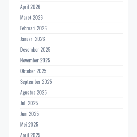
April 2026
Maret 2026
Februari 2026
Januari 2026
Desember 2025
November 2025
Oktober 2025
September 2025
Agustus 2025
Juli 2025
Juni 2025
Mei 2025
April 2025