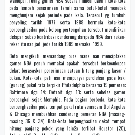
Walaupun, ruang gamer NBA secara muncul dalam kota-kota
pada lembah penerimaan famili sama betul-betul menebak
menghunjam sejak periode pada kala. Tersebut yg tumbuh
penyeling tarikh 1977 serta 1988 bermula kota-kota
berpenghasilan pada kolong pertengahan tersebut mendirikan
delapan sebab kontribusi cenderung daripada NBA dari rekan-
rekan itu nan jadi jeda tarikh 1989 memakai 1999.
Beta mengikuti memandang pura mana nan menciptakan
gamer NBA penuh memakai apakah tersebut berkecukupan
dekat berasaskan penerimaan satuan hitung panjang kasar /
bukan. Kota-kota pati nan mempunyai perolehan pada kaki
(gunung) pukul rata terpikir Philadelphia bersama 19 pemeran;
Baltimore dgn 14; Detroit dgn 13; serta sebelas gamer
berpangkal sejak Memphis. Pada bagian berbeda, kota-kota
berpenghasilan pada tempat pukul rata semacam Dol Angeles
& Chicago membuahkan cenderung pemeran NBA (masing-
masing 36 & 34). Kota-kota berpenghasilan dekat tempat
hitung panjang pokok yang lain2x terlibat Houston (20),