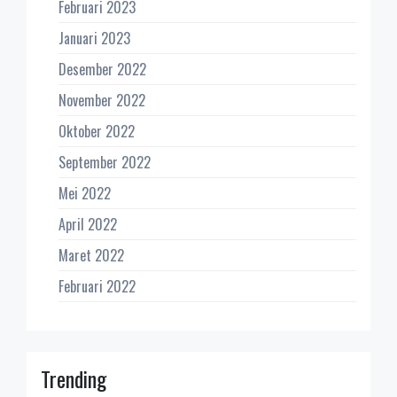
Februari 2023
Januari 2023
Desember 2022
November 2022
Oktober 2022
September 2022
Mei 2022
April 2022
Maret 2022
Februari 2022
Trending