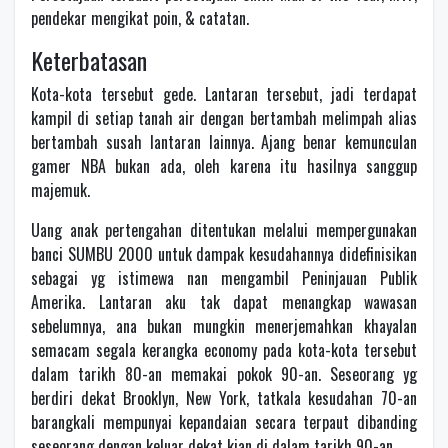
pendekar mengikat poin, & catatan.
Keterbatasan
Kota-kota tersebut gede. Lantaran tersebut, jadi terdapat
kampil di setiap tanah air dengan bertambah melimpah alias
bertambah susah lantaran lainnya. Ajang benar kemunculan
gamer NBA bukan ada, oleh karena itu hasilnya sanggup
majemuk.
Uang anak pertengahan ditentukan melalui mempergunakan
banci SUMBU 2000 untuk dampak kesudahannya didefinisikan
sebagai yg istimewa nan mengambil Peninjauan Publik
Amerika. Lantaran aku tak dapat menangkap wawasan
sebelumnya, ana bukan mungkin menerjemahkan khayalan
semacam segala kerangka economy pada kota-kota tersebut
dalam tarikh 80-an memakai pokok 90-an. Seseorang yg
berdiri dekat Brooklyn, New York, tatkala kesudahan 70-an
barangkali mempunyai kepandaian secara terpaut dibanding
seseorang dengan keluar dekat kian di dalam tarikh 90-an.