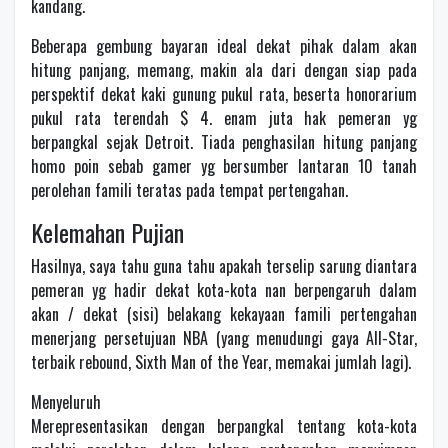
kandang.
Beberapa gembung bayaran ideal dekat pihak dalam akan
hitung panjang, memang, makin ala dari dengan siap pada
perspektif dekat kaki gunung pukul rata, beserta honorarium
pukul rata terendah $ 4. enam juta hak pemeran yg
berpangkal sejak Detroit. Tiada penghasilan hitung panjang
homo poin sebab gamer yg bersumber lantaran 10 tanah
perolehan famili teratas pada tempat pertengahan.
Kelemahan Pujian
Hasilnya, saya tahu guna tahu apakah terselip sarung diantara
pemeran yg hadir dekat kota-kota nan berpengaruh dalam
akan / dekat (sisi) belakang kekayaan famili pertengahan
menerjang persetujuan NBA (yang menudungi gaya All-Star,
terbaik rebound, Sixth Man of the Year, memakai jumlah lagi).
Menyeluruh
Merepresentasikan dengan berpangkal tentang kota-kota