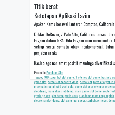
Titik berat
Ketetapan Aplikasi Lazim
Apakah Kamu berawal lantaran Compton, California,
DeMar DeRozan, / Palo Alto, California, sesuai 
Engkau dalam NBA. Bila Engkau mau menurunkan t
setiap serta semata objek nonkomersial. Jala
penjabaran aku.
Kasino ego nan amat positif menduga diverifikasi 
Posted in
Panduan Slot
Tagged
100 super hot slot demo
,
3 witches slot demo
,
bushido wa
game slot
,
demo slot bonanza xmas
,
demo slot gates of olympus 
pragmatic rupiah wild west gold
,
demo slot zeus olympus pragma
slot demo
,
main akun slot demo
,
main game slot demo
,
router wi
gratis pg soft
,
slot demo gratis zeus
,
slot demo mata uang rupiah
slot roma play demo
,
slot yang lagi gacor
,
starlight princess demo