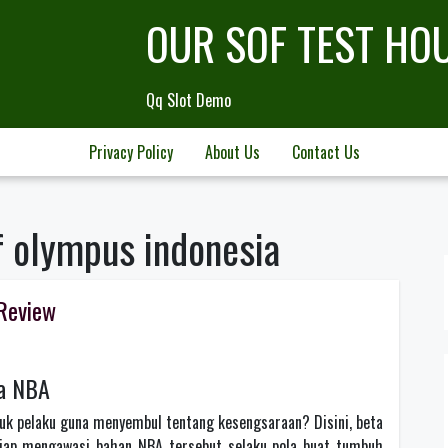
OUR SOF TEST HO
Qq Slot Demo
Privacy Policy
About Us
Contact Us
f olympus indonesia
Review
da NBA
uk pelaku guna menyembul tentang kesengsaraan? Disini, beta
 siap mengawasi bahan NBA tersebut selaku pola buat tumbuh