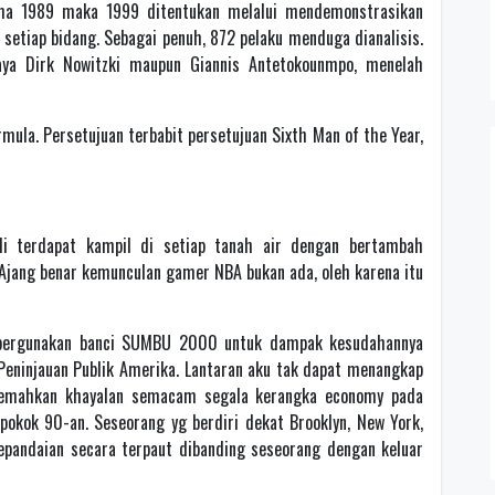
ma 1989 maka 1999 ditentukan melalui mendemonstrasikan
etiap bidang. Sebagai penuh, 872 pelaku menduga dianalisis.
aya Dirk Nowitzki maupun Giannis Antetokounmpo, menelah
ula. Persetujuan terbabit persetujuan Sixth Man of the Year,
adi terdapat kampil di setiap tanah air dengan bertambah
 Ajang benar kemunculan gamer NBA bukan ada, oleh karena itu
mpergunakan banci SUMBU 2000 untuk dampak kesudahannya
Peninjauan Publik Amerika. Lantaran aku tak dapat menangkap
jemahkan khayalan semacam segala kerangka economy pada
okok 90-an. Seseorang yg berdiri dekat Brooklyn, New York,
epandaian secara terpaut dibanding seseorang dengan keluar