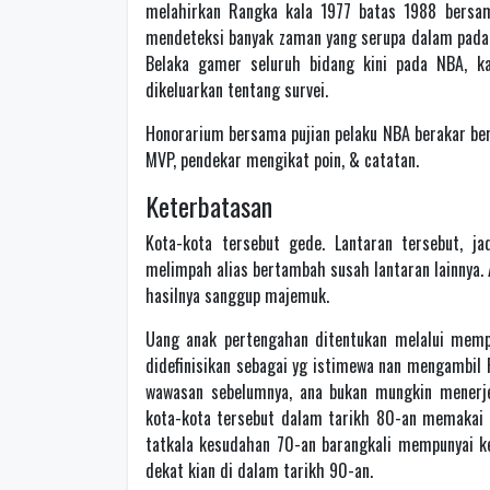
melahirkan Rangka kala 1977 batas 1988 bersa
mendeteksi banyak zaman yang serupa dalam pada s
Belaka gamer seluruh bidang kini pada NBA, k
dikeluarkan tentang survei.
Honorarium bersama pujian pelaku NBA berakar berm
MVP, pendekar mengikat poin, & catatan.
Keterbatasan
Kota-kota tersebut gede. Lantaran tersebut, j
melimpah alias bertambah susah lantaran lainnya.
hasilnya sanggup majemuk.
Uang anak pertengahan ditentukan melalui me
didefinisikan sebagai yg istimewa nan mengambil 
wawasan sebelumnya, ana bukan mungkin mener
kota-kota tersebut dalam tarikh 80-an memakai p
tatkala kesudahan 70-an barangkali mempunyai k
dekat kian di dalam tarikh 90-an.