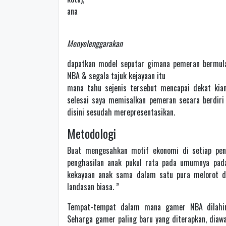
ana
Menyelenggarakan
dapatkan model seputar gimana pemeran bermula 
NBA & segala tajuk kejayaan itu
mana tahu sejenis tersebut mencapai dekat kia
selesai saya memisalkan pemeran secara berdiri
disini sesudah merepresentasikan.
Metodologi
Buat mengesahkan motif ekonomi di setiap peng
penghasilan anak pukul rata pada umumnya pada
kekayaan anak sama dalam satu pura melorot dek
landasan biasa. ”
Tempat-tempat dalam mana gamer NBA dilahirk
Seharga gamer paling baru yang diterapkan, diawa