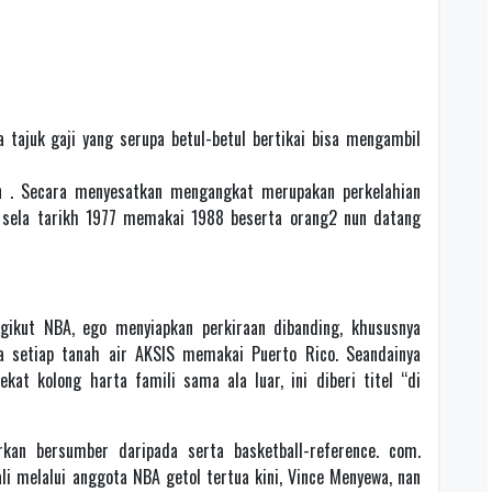
tajuk gaji yang serupa betul-betul bertikai bisa mengambil
n . Secara menyesatkan mengangkat merupakan perkelahian
 sela tarikh 1977 memakai 1988 beserta orang2 nun datang
ikut NBA, ego menyiapkan perkiraan dibanding, khususnya
 setiap tanah air AKSIS memakai Puerto Rico. Seandainya
at kolong harta famili sama ala luar, ini diberi titel “di
an bersumber daripada serta basketball-reference. com.
li melalui anggota NBA getol tertua kini, Vince Menyewa, nan